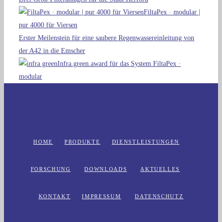
FiltaPex · modular |
pur 4000 für Viersen
Erster Meilenstein für eine saubere Regenwassereinleitung von
der A42 in die Emscher
Infra.green.award für das System FiltaPex ·
modular
HOME
PRODUKTE
DIENSTLEISTUNGEN
FORSCHUNG
DOWNLOADS
AKTUELLES
KONTAKT
IMPRESSUM
DATENSCHUTZ