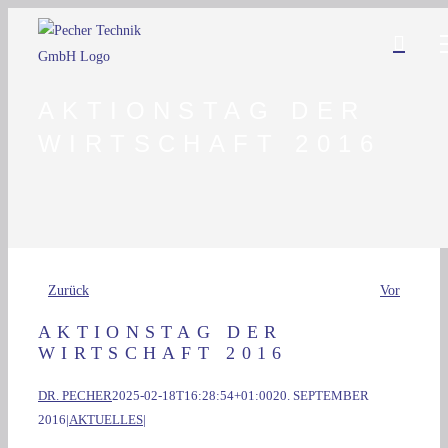
Zum
Inhalt
springen
AKTIONSTAG DER
WIRTSCHAFT 2016
Zurück
Vor
AKTIONSTAG DER
WIRTSCHAFT 2016
DR. PECHER
2025-02-18T16:28:54+01:00
20. SEPTEMBER
2016
|
AKTUELLES
|